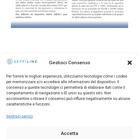
Gestisci Consenso
Per fornire le migliori esperienze, utilizziamo tecnologie come i cookie
per memorizzare e/o accedere alle informazioni del dispositivo. Il
consenso a queste tecnologie ci permetterà di elaborare dati come il
© 2025 Seffiline Srl Start Up Innovativa
comportamento di navigazione o ID unici su questo sito. Non
Via Santo Stefano, 11 40125 Bologna - Italy
acconsentire o ritirare il consenso può influire negativamente su alcune
Partita IVA 02195171208 - R.E.A. BO-419844
caratteristiche e funzioni.
Capitale sociale 30.400 €
Gestisci servizi
Direttore Scientifico: DOTT. ALESSANDRO GENNAI
Accetta