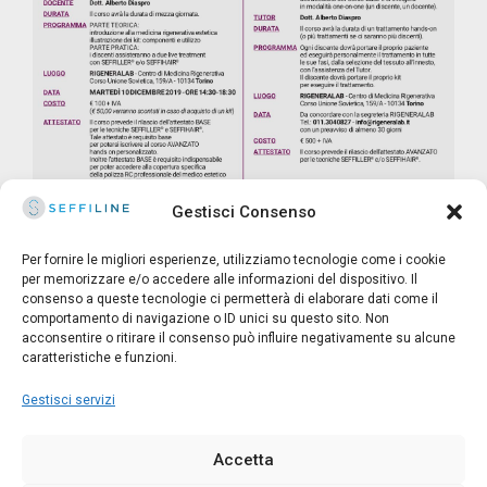
Gestisci Consenso
Per fornire le migliori esperienze, utilizziamo tecnologie come i cookie
per memorizzare e/o accedere alle informazioni del dispositivo. Il
consenso a queste tecnologie ci permetterà di elaborare dati come il
© 2025 Seffiline Srl Start Up Innovativa
comportamento di navigazione o ID unici su questo sito. Non
Via Santo Stefano, 11 40125 Bologna - Italy
acconsentire o ritirare il consenso può influire negativamente su alcune
Partita IVA 02195171208 - R.E.A. BO-419844
caratteristiche e funzioni.
Capitale sociale 30.400 €
Gestisci servizi
Direttore Scientifico: DOTT. ALESSANDRO GENNAI
Accetta
Made with
and
by Kitsune