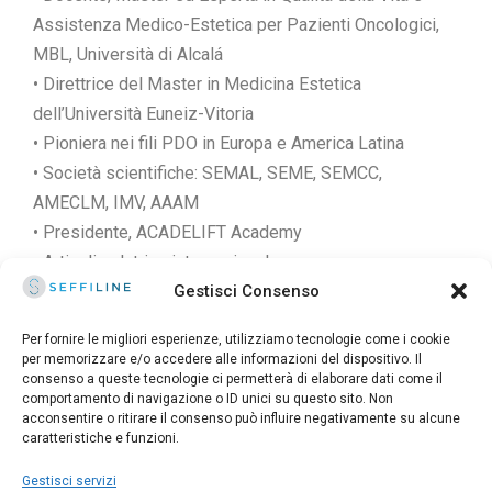
Assistenza Medico-Estetica per Pazienti Oncologici,
MBL, Università di Alcalá
• Direttrice del Master in Medicina Estetica
dell’Università Euneiz-Vitoria
• Pioniera nei fili PDO in Europa e America Latina
• Società scientifiche: SEMAL, SEME, SEMCC,
AMECLM, IMV, AAAM
• Presidente, ACADELIFT Academy
• Articoli, relatrice internazionale
Gestisci Consenso
Per fornire le migliori esperienze, utilizziamo tecnologie come i cookie
per memorizzare e/o accedere alle informazioni del dispositivo. Il
consenso a queste tecnologie ci permetterà di elaborare dati come il
© 2025 Seffiline Srl Start Up Innovativa
comportamento di navigazione o ID unici su questo sito. Non
Via Santo Stefano, 11 40125 Bologna - Italy
acconsentire o ritirare il consenso può influire negativamente su alcune
Partita IVA 02195171208 - R.E.A. BO-419844
caratteristiche e funzioni.
Capitale sociale 30.400 €
Gestisci servizi