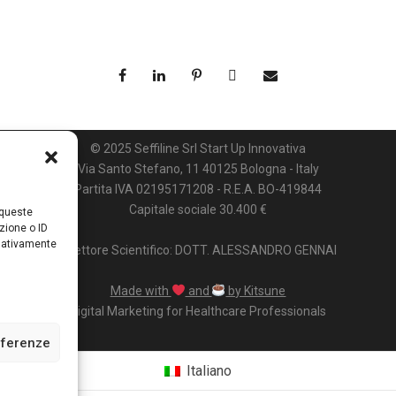
© 2025 Seffiline Srl Start Up Innovativa
Via Santo Stefano, 11 40125 Bologna - Italy
Partita IVA 02195171208 - R.E.A. BO-419844
Capitale sociale 30.400 €
 queste
zione o ID
egativamente
Direttore Scientifico: DOTT. ALESSANDRO GENNAI
Made with
and
by Kitsune
Digital Marketing for Healthcare Professionals
eferenze
Italiano