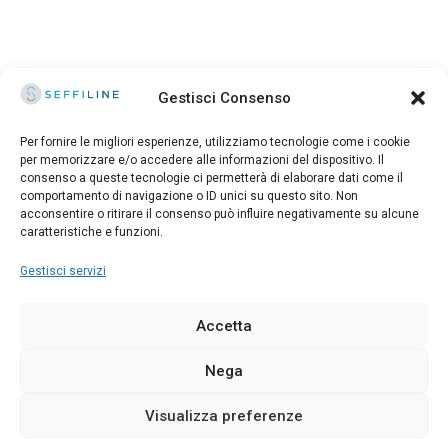
Gestisci Consenso
Per fornire le migliori esperienze, utilizziamo tecnologie come i cookie
per memorizzare e/o accedere alle informazioni del dispositivo. Il
consenso a queste tecnologie ci permetterà di elaborare dati come il
© 2025 Seffiline Srl Start Up Innovativa
comportamento di navigazione o ID unici su questo sito. Non
Via Santo Stefano, 11 40125 Bologna - Italy
acconsentire o ritirare il consenso può influire negativamente su alcune
Partita IVA 02195171208 - R.E.A. BO-419844
caratteristiche e funzioni.
Capitale sociale 30.400 €
Gestisci servizi
Direttore Scientifico: DOTT. ALESSANDRO GENNAI
Accetta
Made with
and
by Kitsune
Nega
Digital Marketing for Healthcare Professionals
Visualizza preferenze
Italiano