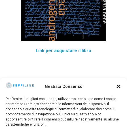
Link per acquistare il libro
Gestisci Consenso
Per fornire le migliori esperienze, utilizziamo tecnologie come i cookie
per memorizzare e/o accedere alle informazioni del dispositivo. Il
consenso a queste tecnologie ci permetterà di elaborare dati come il
© 2025 Seffiline Srl Start Up Innovativa
comportamento di navigazione o ID unici su questo sito. Non
Via Santo Stefano, 11 40125 Bologna - Italy
acconsentire o ritirare il consenso può influire negativamente su alcune
Partita IVA 02195171208 - R.E.A. BO-419844
caratteristiche e funzioni.