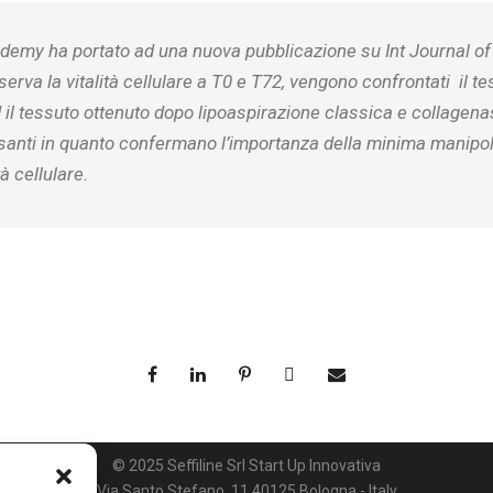
Academy ha portato ad una nuova pubblicazione su Int Journal o
erva la vitalità cellulare a T0 e T72, vengono confrontati il te
 il tessuto ottenuto dopo lipoaspirazione classica e collagenasi
santi in quanto confermano l’importanza della minima manipol
tà cellulare.
© 2025 Seffiline Srl Start Up Innovativa
Via Santo Stefano, 11 40125 Bologna - Italy