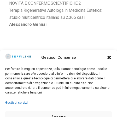
NOVITÀ E CONFERME SCIENTIFICHE 2
Terapia Rigenerativa Autologa in Medicina Estetica:
studio multicentrico italiano su 2.365 casi
Alessandro Gennai
Gestisci Consenso
Per fornire le migliori esperienze, utilizziamo tecnologie come i cookie
per memorizzare e/o accedere alle informazioni del dispositivo. Il
consenso a queste tecnologie ci permetterà di elaborare dati come il
© 2025 Seffiline Srl Start Up Innovativa
comportamento di navigazione o ID unici su questo sito. Non
Via Santo Stefano, 11 40125 Bologna - Italy
acconsentire o ritirare il consenso può influire negativamente su alcune
Partita IVA 02195171208 - R.E.A. BO-419844
caratteristiche e funzioni.
Capitale sociale 30.400 €
Gestisci servizi
Direttore Scientifico: DOTT. ALESSANDRO GENNAI
Accetta