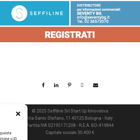
© 2025 Seffiline Srl Start Up Innovativa
Via Santo Stefano, 11 40125 Bologna - Italy
Partita IVA 02195171208 - R.E.A. BO-419844
Capitale sociale 30.400 €
 queste
zione o ID