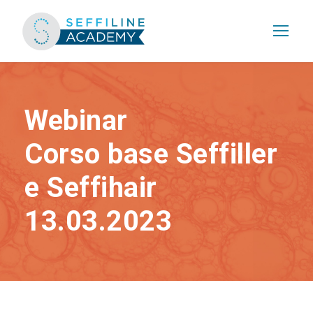
Webinar
Corso base Seffiller
e Seffihair
13.03.2023