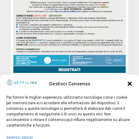
Gestisci Consenso
Per fornire le migliori esperienze, utilizziamo tecnologie come i cookie
per memorizzare e/o accedere alle informazioni del dispositivo. Il
consenso a queste tecnologie ci permetterà di elaborare dati come il
© 2025 Seffiline Srl Start Up Innovativa
comportamento di navigazione o ID unici su questo sito. Non
Via Santo Stefano, 11 40125 Bologna - Italy
acconsentire o ritirare il consenso può influire negativamente su alcune
Partita IVA 02195171208 - R.E.A. BO-419844
caratteristiche e funzioni.
Capitale sociale 30.400 €
Gestisci servizi